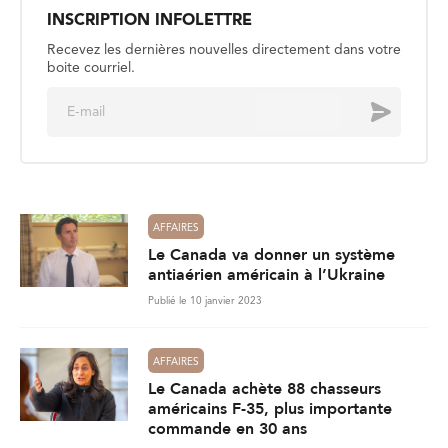
INSCRIPTION INFOLETTRE
Recevez les dernières nouvelles directement dans votre
boite courriel.
E
Envoyer
m
a
i
l
*
AFFAIRES
Le Canada va donner un système
antiaérien américain à l’Ukraine
Publié le 10 janvier 2023
AFFAIRES
Le Canada achète 88 chasseurs
américains F-35, plus importante
commande en 30 ans