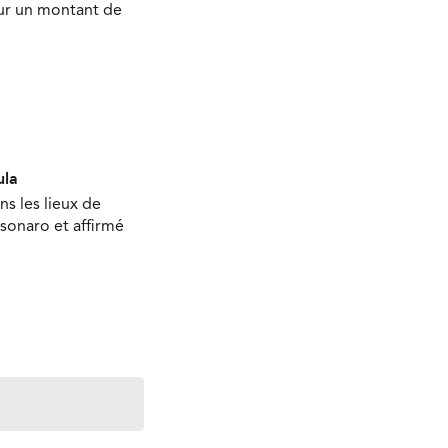
our un montant de
ula
s les lieux de
lsonaro et affirmé