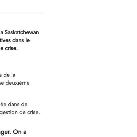
la Saskatchewan
tives dans le
e crise.
e de la
une deuxième
sée dans de
estion de crise.
nger. On a