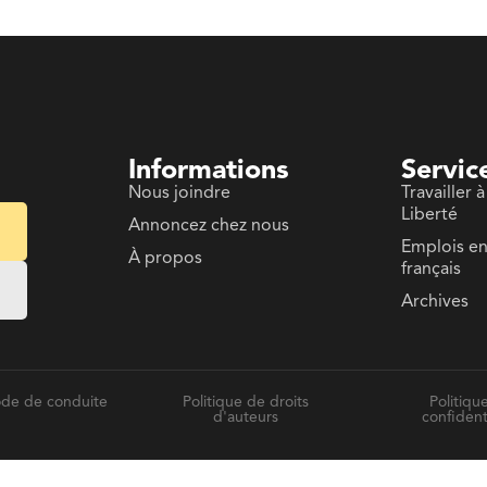
Informations
Servic
Nous joindre
Travailler à
Liberté
Annoncez chez nous
Emplois e
À propos
français
Archives
de de conduite
Politique de droits
Politiqu
d'auteurs
confident