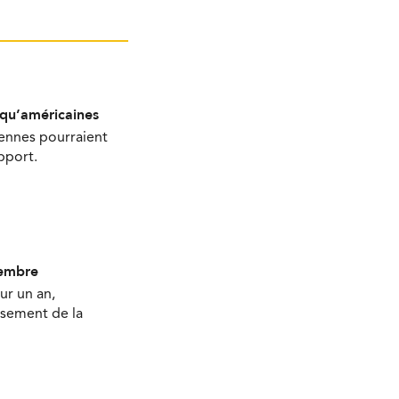
 qu’américaines
iennes pourraient
pport.
cembre
ur un an,
issement de la