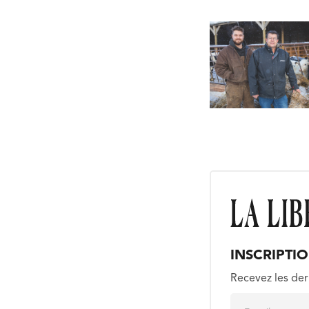
INSCRIPTI
Recevez les der
E