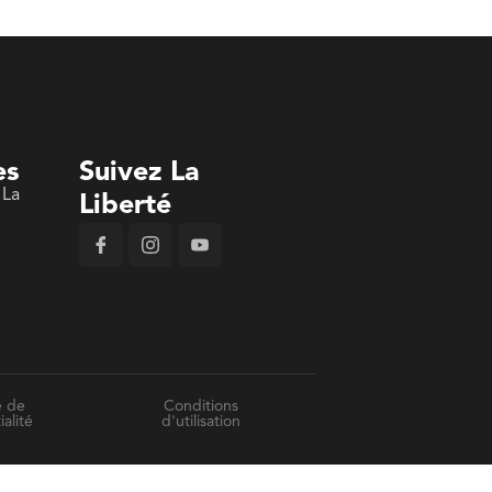
es
Suivez La
 La
Liberté
n
e de
Conditions
ialité
d'utilisation