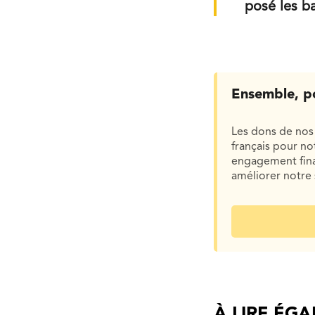
posé les ba
Ensemble, p
Les dons de nos 
français pour n
engagement finan
améliorer notre 
À LIRE ÉG