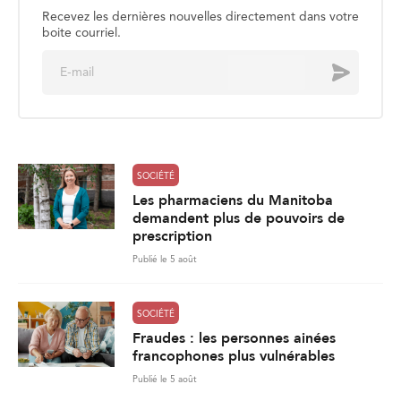
Recevez les dernières nouvelles directement dans votre
boite courriel.
E
Envoyer
m
a
i
l
*
SOCIÉTÉ
Les pharmaciens du Manitoba
demandent plus de pouvoirs de
prescription
Publié le 5 août
SOCIÉTÉ
Fraudes : les personnes ainées
francophones plus vulnérables
Publié le 5 août