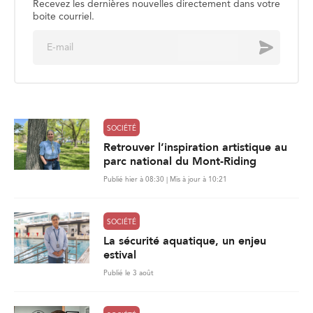
Recevez les dernières nouvelles directement dans votre
boite courriel.
E
Envoyer
m
a
i
l
*
SOCIÉTÉ
Retrouver l’inspiration artistique au
parc national du Mont-Riding
Publié hier à 08:30 | Mis à jour à 10:21
SOCIÉTÉ
La sécurité aquatique, un enjeu
estival
Publié le 3 août