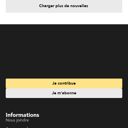
Je contribue
Je m'abonne
Informations
Nous joindre
Annoncez chez nous
À propos
Services
Travailler à La Liberté
Emplois en français
Archives
Suivez La Liberté