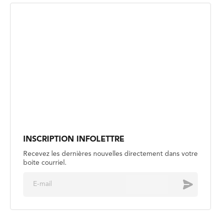
INSCRIPTION INFOLETTRE
Recevez les dernières nouvelles directement dans votre
boite courriel.
E
Envoyer
m
a
i
l
*
CULTUREL
À Granby, le Manitoba
francophone au micro
Publié le 5 août