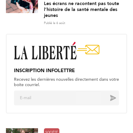
Les écrans ne racontent pas toute
l’histoire de la santé mentale des
jeunes
Publié le 6 août
INSCRIPTION INFOLETTRE
Recevez les dernières nouvelles directement dans votre
boite courriel.
E
Envoyer
m
a
i
l
*
SOCIÉTÉ