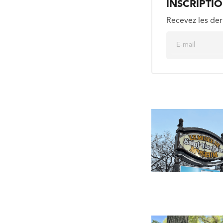
INSCRIPTI
Recevez les der
E
m
a
i
l
*