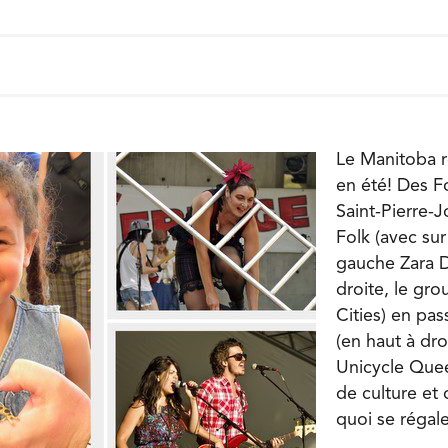
Le Manitoba r
en été! Des Fo
Saint-Pierre-J
Folk (avec sur
gauche Zara D
droite, le gr
Cities) en pas
(en haut à droi
Unicycle Quee
de culture et 
quoi se régale