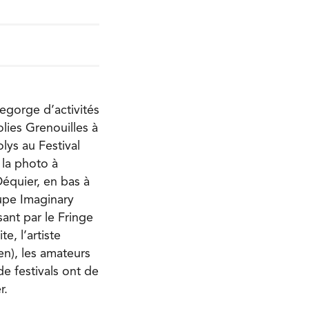
egorge d’activités
lies Grenouilles à
olys au Festival
 la photo à
équier, en bas à
oupe Imaginary
sant par le Fringe
te, l’artiste
n), les amateurs
de festivals ont de
r.