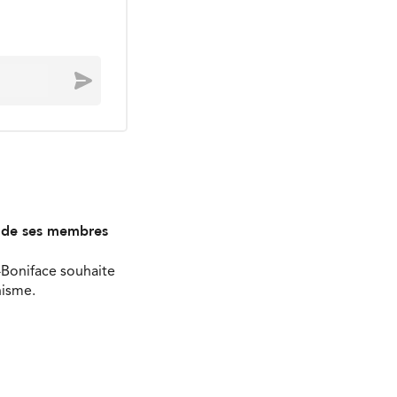
Envoyer
s de ses membres
-Boniface souhaite
nisme.