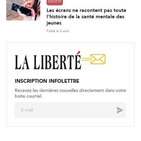
SOCIÉTÉ
Les écrans ne racontent pas toute
l’histoire de la santé mentale des
jeunes
Publié le 6 août
INSCRIPTION INFOLETTRE
Recevez les dernières nouvelles directement dans votre
boite courriel.
E
Envoyer
m
a
i
l
*