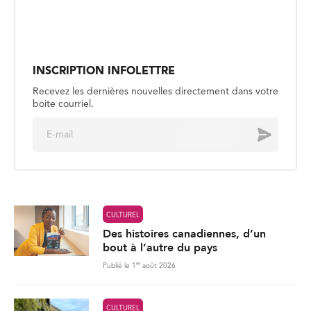
INSCRIPTION INFOLETTRE
Recevez les dernières nouvelles directement dans votre
boite courriel.
E
Envoyer
m
a
i
l
*
CULTUREL
Des histoires canadiennes, d’un
bout à l’autre du pays
er
Publié le 1
août 2026
CULTUREL
Sous les eaux islandaises avec