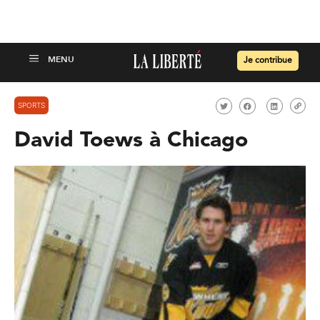
Je contribue
SPORTS
David Toews à Chicago