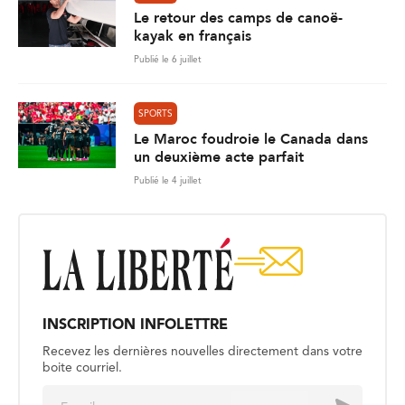
Le retour des camps de canoë-
kayak en français
Publié le 6 juillet
SPORTS
Le Maroc foudroie le Canada dans
un deuxième acte parfait
Publié le 4 juillet
INSCRIPTION INFOLETTRE
Recevez les dernières nouvelles directement dans votre
boite courriel.
E