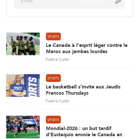
Envoyer
m
a
i
l
*
SPORTS
Le Canada à l’esprit léger contre le
Maroc aux jambes lourdes
Publié le 3 juillet
SPORTS
Le basketball s’invite aux Jeudis
Francos Thursdays
Publié le 2 juillet
SPORTS
Mondial-2026 : un but tardif
d’Eustaquio envoie le Canada en