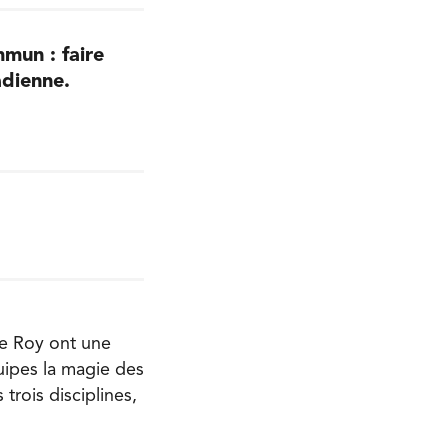
mun : faire
adienne.
ne Roy ont une
uipes la magie des
rois disciplines,