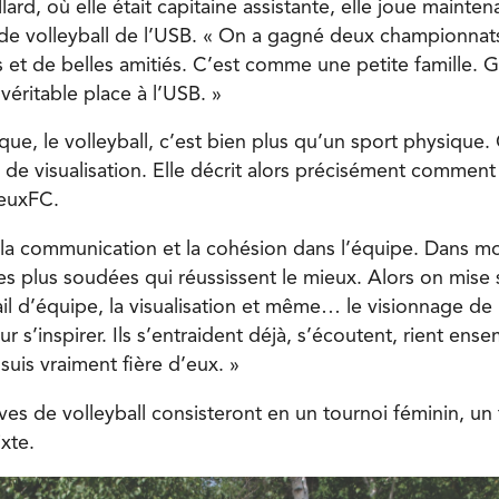
lard, où elle était capitaine assistante, elle joue mainten
de volleyball de l’USB. « On a gagné deux championnats
 et de belles amitiés. C’est comme une petite famille. 
 véritable place à l’USB. »
ue, le volleyball, c’est bien plus qu’un sport physique.
 de visualisation. Elle décrit alors précisément comment
JeuxFC.
rt la communication et la cohésion dans l’équipe. Dans m
es plus soudées qui réussissent le mieux. Alors on mise s
ail d’équipe, la visualisation et même… le visionnage de
r s’inspirer. Ils s’entraident déjà, s’écoutent, rient en
 suis vraiment ﬁère d’eux. »
ves de volleyball consisteront en un tournoi féminin, un
xte.