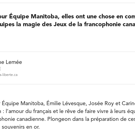
our Équipe Manitoba, elles ont une chose en com
quipes la magie des Jeux de la francophonie can
ne Lemée
É
liberte.ca
 Équipe Manitoba, Émilie Lévesque, Josée Roy et Cari
l’amour du français et le rêve de faire vivre à leurs éq
phonie canadienne. Plongeon dans la préparation de ces t
 souvenirs en or.