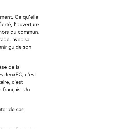
ement. Ce qu’elle
ierté, l’ouverture
e hors du commun.
tage, avec sa
enir guide son
sse de la
es JeuxFC, c’est
ire, c’est
 français. Un
uter de cas