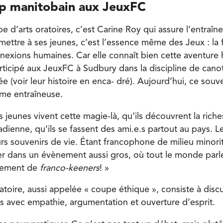
ip manitobain aux JeuxFC
e d’arts oratoires, c’est Carine Roy qui assure l’entraîn
mettre à ses jeunes, c’est l’essence même des Jeux : la f
onnexions humaines. Car elle connaît bien cette aventur
articipé aux JeuxFC à Sudbury dans la discipline de cano
e (voir leur histoire en enca- dré). Aujourd’hui, ce souv
e entraîneuse.
jeunes vivent cette magie-là, qu’ils découvrent la riche
dienne, qu’ils se fassent des ami.e.s partout au pays. L
s souvenirs de vie. Étant francophone de milieu minorita
ver dans un évènement aussi gros, où tout le monde parle
pement de
franco-keeners
! »
atoire, aussi appelée « coupe éthique », consiste à disc
 avec empathie, argumentation et ouverture d’esprit.