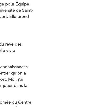
age pour Équipe
iversité de Saint-
port. Elle prend
du rêve des
le vivra
s connaissances
ontrer qu’on a
rt. Moi, j’ai
r jouer dans la
plômée du Centre