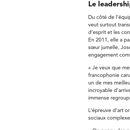
Le leadersh
Du côté de l’équip
veut surtout trans
d’esprit et les c
En 2011, elle a p
sœur jumelle, José
engagement comm
« Je veux que mes 
francophonie cana
un de mes meilleur
incroyable d’arri
immense regrou
L’épreuve d’art or
sociaux complexes