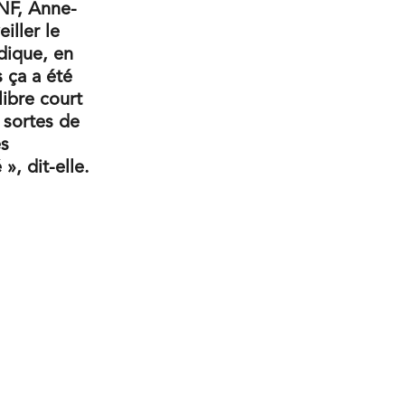
ONF, Anne-
iller le
dique, en
 ça a été
libre court
s sortes de
es
», dit-elle.