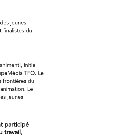
 des jeunes
finalistes du
iment!, initié
roupeMédia TFO. Le
 frontières du
’animation. Le
les jeunes
t participé
 travail,