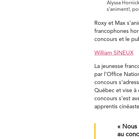
Alyssa Hornick
s’animent!, po
Roxy et Max s’ani
francophones hors
concours et le pub
William SINEUX
La jeunesse franc
par l’Office Nati
concours s’adress
Québec et vise à e
concours s’est av
apprentis cinéaste
« Nous 
au conco