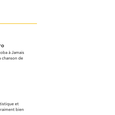
ro
toba à Jamais
la chanson de
tistique et
vraiment bien