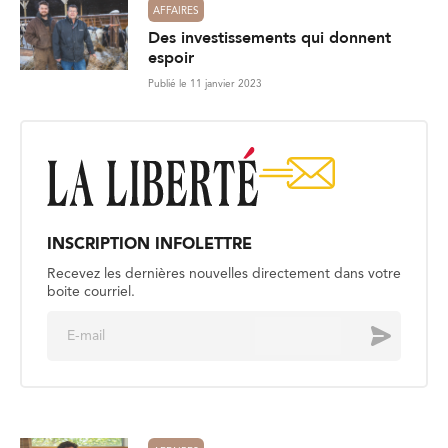
AFFAIRES
Des investissements qui donnent
espoir
Publié le 11 janvier 2023
INSCRIPTION INFOLETTRE
Recevez les dernières nouvelles directement dans votre
boite courriel.
E
Envoyer
m
a
i
l
*