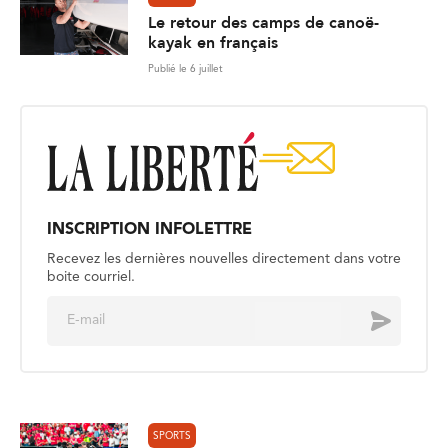
Le retour des camps de canoë-
kayak en français
Publié le 6 juillet
INSCRIPTION INFOLETTRE
Recevez les dernières nouvelles directement dans votre
boite courriel.
E
Envoyer
m
a
i
l
*
SPORTS