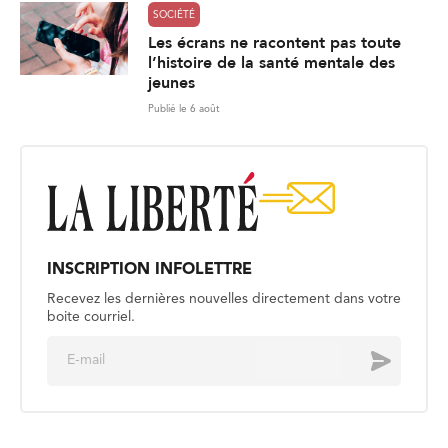
SOCIÉTÉ
Les écrans ne racontent pas toute
l’histoire de la santé mentale des
jeunes
Publié le 6 août
INSCRIPTION INFOLETTRE
Recevez les dernières nouvelles directement dans votre
boite courriel.
E
Envoyer
m
a
i
l
*