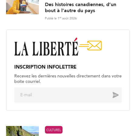
Des histoires canadiennes, d’un
bout à l’autre du pays
er
Publié le 1
août 2026
INSCRIPTION INFOLETTRE
Recevez les dernières nouvelles directement dans votre
boite courriel.
E
Envoyer
m
a
i
l
*
CULTUREL