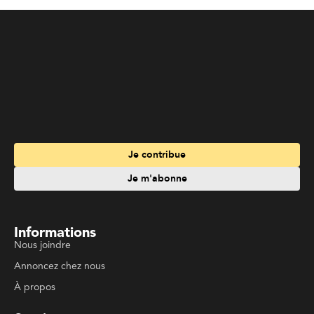
Je contribue
Je m'abonne
Informations
Nous joindre
Annoncez chez nous
À propos
Services
Travailler à La Liberté
Emplois en français
Archives