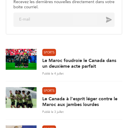
Recevez les dernières nouvelles directement dans votre
boite courriel.
E
Envoyer
m
a
i
l
*
SPORTS
Le Maroc foudroie le Canada dans
un deuxième acte parfait
Publié le 4 juillet
SPORTS
Le Canada à l’esprit léger contre le
Maroc aux jambes lourdes
Publié le 3 juillet