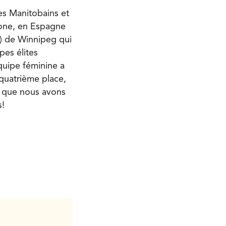
nes Manitobains et
lone, en Espagne
s) de Winnipeg qui
pes élites
équipe féminine a
quatrième place,
ît que nous avons
s!