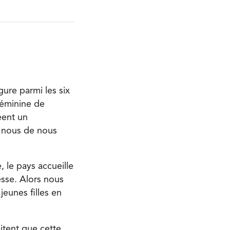
ure parmi les six
féminine de
éent un
r nous de nous
 le pays accueille
sse. Alors nous
eunes filles en
itent que cette