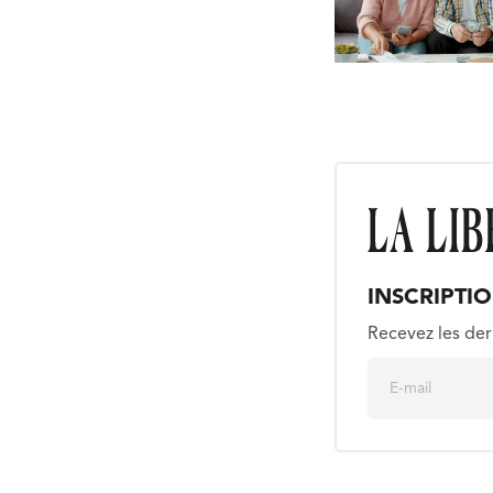
INSCRIPTI
Recevez les der
E
m
a
i
l
*