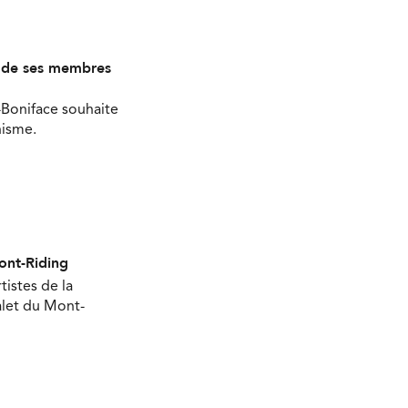
s de ses membres
-Boniface souhaite
nisme.
Mont-Riding
tistes de la
halet du Mont-