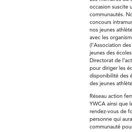
occasion suscite u
communautés. Nou
concours intramur
nos jeunes athlèt
avec les organism
(l’Association de
jeunes des écoles
Directorat de l’ac
pour diriger les é
disponibilité des
des jeunes athlète
Réseau action fem
YWCA ainsi que le
rendez-vous de fo
personne qui aurai
communauté pour 