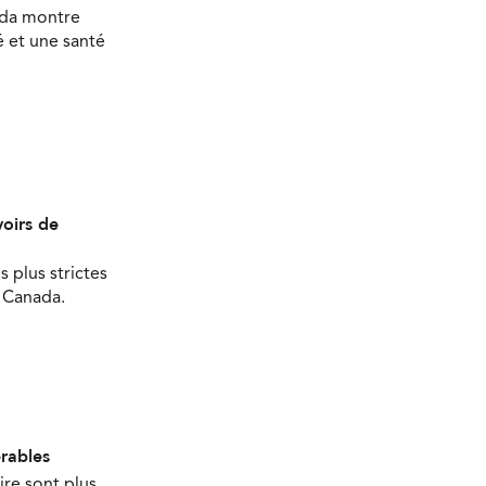
ada montre
 et une santé
oirs de
s plus strictes
u Canada.
érables
ire sont plus