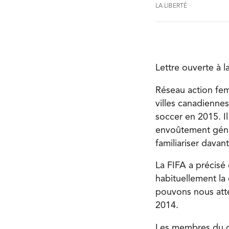
LA LIBERTÉ
Lettre ouverte à 
Réseau action fem
villes canadienne
soccer en 2015. I
envoûtement génér
familiariser dava
La FIFA a précisé
habituellement l
pouvons nous atten
2014.
Les membres du co