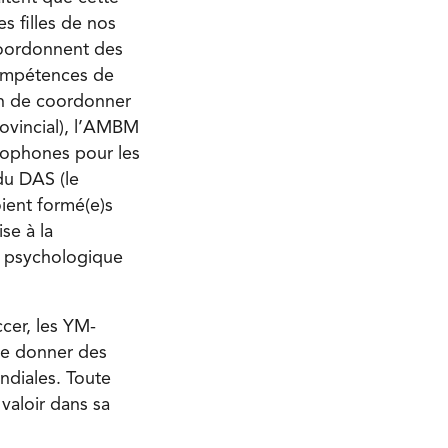
es filles de nos
oordonnent des
compétences de
in de coordonner
ovincial), l’AMBM
ncophones pour les
du DAS (le
oient formé(e)s
se à la
et psychologique
cer, les YM-
 se donner des
ndiales. Toute
 valoir dans sa