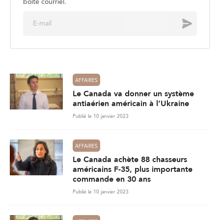
boite courriel.
E
Envoyer
m
a
i
l
*
AFFAIRES
Le Canada va donner un système
antiaérien américain à l’Ukraine
Publié le 10 janvier 2023
AFFAIRES
Le Canada achète 88 chasseurs
américains F-35, plus importante
commande en 30 ans
Publié le 10 janvier 2023