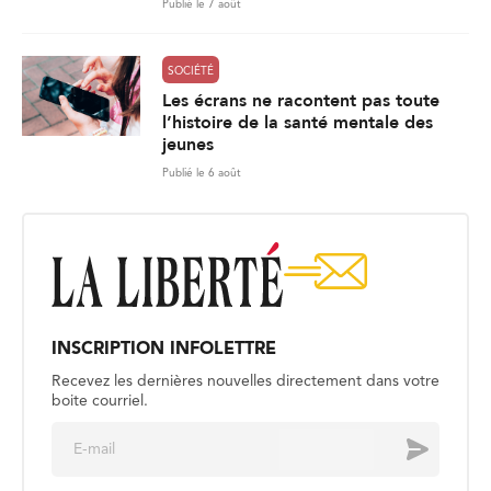
Publié le 7 août
SOCIÉTÉ
Les écrans ne racontent pas toute
l’histoire de la santé mentale des
jeunes
Publié le 6 août
INSCRIPTION INFOLETTRE
Recevez les dernières nouvelles directement dans votre
boite courriel.
E
Envoyer
m
a