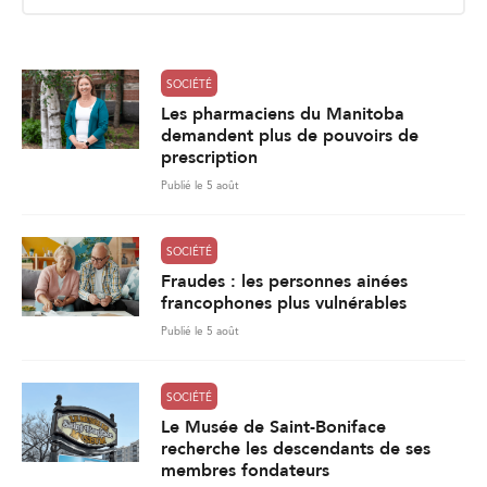
i
l
*
SOCIÉTÉ
Les pharmaciens du Manitoba
demandent plus de pouvoirs de
prescription
Publié le 5 août
SOCIÉTÉ
Fraudes : les personnes ainées
francophones plus vulnérables
Publié le 5 août
SOCIÉTÉ
Le Musée de Saint-Boniface
recherche les descendants de ses
membres fondateurs