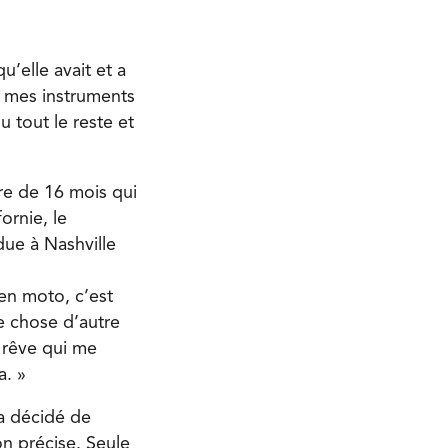
’elle avait et a
dé mes instruments
 tout le reste et
re de 16 mois qui
ornie, le
due à Nashville
 en moto, c’est
ue chose d’autre
 rêve qui me
a. »
 a décidé de
on précise. Seule