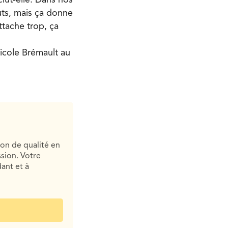
buts, mais ça donne
ttache trop, ça
Nicole Brémault au
ion de qualité en
sion. Votre
ant et à