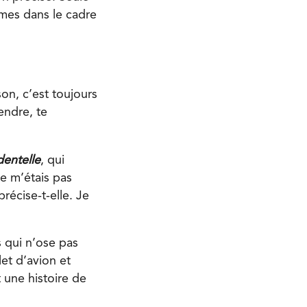
imes dans le cadre
son, c’est toujours
endre, te
dentelle
, qui
ne m’étais pas
récise-t-elle. Je
is qui n’ose pas
let d’avion et
t une histoire de