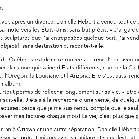
rt.
er, après un divorce, Danielle Hébert a vendu tout ce qu
 sa moto vers les États-Unis, sans but précis. « J’ai gar
sculptures que j’ai entreposées quelque part, j’ai vendu
 objectif, sans destination », raconte-t-elle.
ire du Québec s’est donc retrouvée au cœur d’une aventu
uer dans une quinzaine d’États différents, comme la Calif
’Oregon, la Louisiane et l’Arizona. Elle s’est aussi ren
un album.
surtout permis de réfléchir longuement sur sa vie. « Être
ursuit-elle. J’étais à la recherche d’une vérité, de quelq
factures, parce que je me suis rendu compte que le seul
e payer mes factures chaque mois! La vie, c’est plus que ç
un an à Ottawa et une autre séparation, Danielle Hébert
ire sur sa moto, toujours avec sa guitare et sans destinati