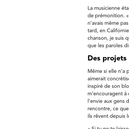
La musicienne étai
de prémonition. « J
n’avais même pas 
tard, en Californ
chanson, je suis q
que les paroles dis
Des projets 
Même si elle n’a p
aimerait concréti
inspiré de son bl
m’encouragent à en
l’envie aux gens d
rencontre, ce que
ils rêvent depuis
« Si tu ne te laiss