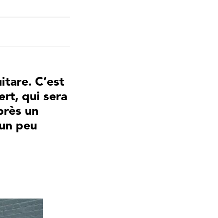
itare. C’est
rt, qui sera
près un
 un peu