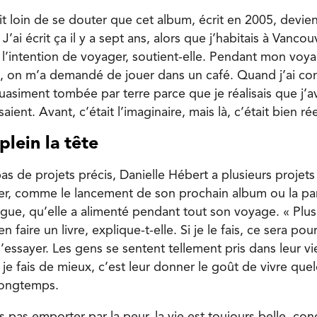
t loin de se douter que cet album, écrit en 2005, devien
’ai écrit ça il y a sept ans, alors que j’habitais à Vancou
l’intention de voyager, soutient-elle. Pendant mon voya
ie, on m’a demandé de jouer dans un café. Quand j’ai c
uasiment tombée par terre parce que je réalisais que j’a
aient. Avant, c’était l’imaginaire, mais là, c’était bien rée
plein la tête
as de projets précis, Danielle Hébert a plusieurs projets
ser, comme le lancement de son prochain album ou la par
ogue, qu’elle a alimenté pendant tout son voyage. « Plu
 faire un livre, explique-t-elle. Si je le fais, ce sera p
’essayer. Les gens se sentent tellement pris dans leur vi
 je fais de mieux, c’est leur donner le goût de vivre qu
 longtemps.
es pas emporter par la peur, la vie est toujours belle, con