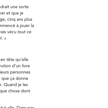
drait une sorte
ver et que je
ge, cinq ans plus
ommencé à jouer la
vais vécu tout ce
l. »
 en tête qu’elle
ution d’un livre
sieurs personnes
our que ça donne
e. Quand je les
elque chose dont
clut-elle. Dans nos