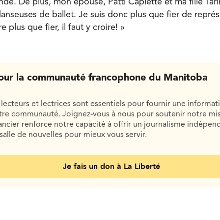
de. De plus, mon épouse, Patti Caplette et ma fille Tar
anseuses de ballet. Je suis donc plus que fier de repré
e plus que fier, il faut y croire! »
our la communauté francophone du Manitoba
lecteurs et lectrices sont essentiels pour fournir une informat
otre communauté. Joignez-vous à nous pour soutenir notre mis
cier renforce notre capacité à offrir un journalisme indépend
salle de nouvelles pour mieux vous servir.
Je fais un don à La Liberté