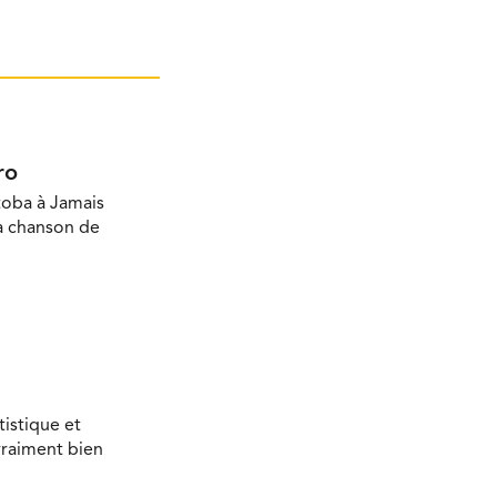
ro
toba à Jamais
la chanson de
tistique et
vraiment bien