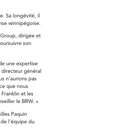
. Sa longévité, il
nse winnipégoise.
 Group, dirigée et
poursuivre son
e une expertise
t directeur général
us n’aurions pas
nce que nous
ranklin et les
eiller le BRW. »
illes Paquin
s de l’équipe du