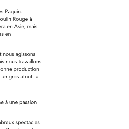
es Paquin.
Moulin Rouge à
era en Asie, mais
es en
t nous agissons
s nous travaillons
 bonne production
 un gros atout. »
he à une passion
ombreux spectacles