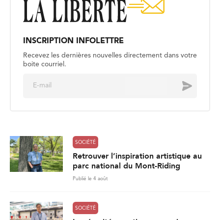
INSCRIPTION INFOLETTRE
Recevez les dernières nouvelles directement dans votre
boite courriel.
E
Envoyer
m
a
i
l
*
SOCIÉTÉ
Retrouver l’inspiration artistique au
parc national du Mont-Riding
Publié le 4 août
SOCIÉTÉ