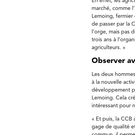
En effet, les agri
marché, comme l’a
Lemoing, fermier 
de passer par la 
l’orge, mais pas d
trois ans à l’orga
agriculteurs. »
Observer av
Les deux hommes r
à la nouvelle act
développement pos
Lemoing. Cela cré
intéressant pour n
« Et puis, la CCB 
gage de qualité e
commun, il permet 