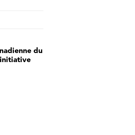
canadienne du
nitiative