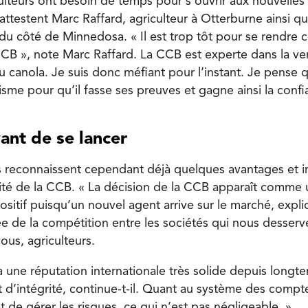
culteurs ont besoin de temps pour s’ouvrir aux nouvelles 
ttestent Marc Raffard, agriculteur à Otterburne ainsi q
du côté de Minnedosa. « Il est trop tôt pour se rendre c
CCB », note Marc Raffard. La CCB est experte dans la ve
u canola. Je suis donc méfiant pour l’instant. Je pense q
nisme pour qu’il fasse ses preuves et gagne ainsi la conf
ant de se lancer
econnais­sent cependant déjà quelques avantages et in
ivité de la CCB. « La décision de la CCB apparaît comme 
itif puisqu’un nouvel agent arrive sur le marché, expli
e de la compétition entre les sociétés qui nous desserve
ous, agriculteurs.
a une réputation internationale très solide depuis longt
t d’intégrité, continue-t-il. Quant au système des comp
de gérer les risques, ce qui n’est pas négligeable. »