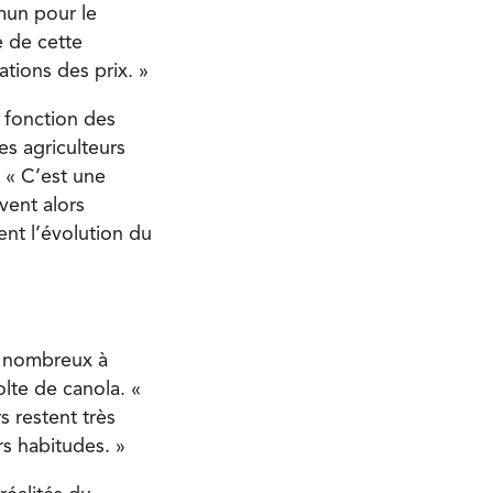
mun pour le
e de cette
ations des prix. »
 fonction des
es agriculteurs
 « C’est une
uvent alors
nt l’évolution du
eu nombreux à
olte de canola. «
 restent très
rs habitudes. »