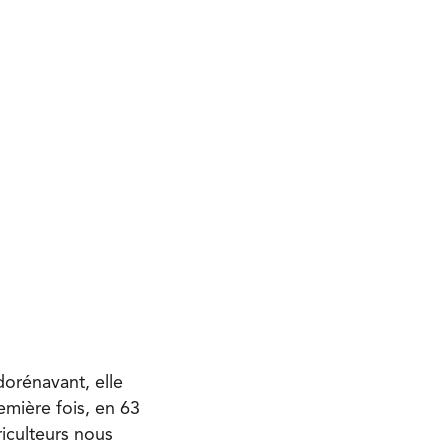
orénavant, elle
emière fois, en 63
iculteurs nous