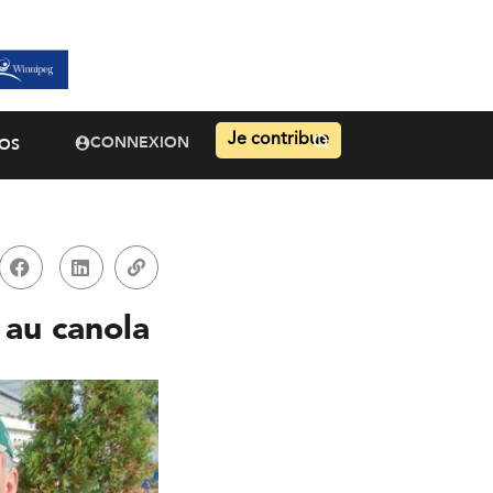
Je contribue
CONNEXION
OS
 au canola