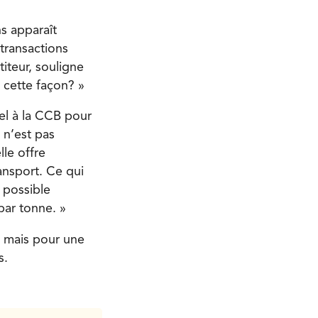
ns apparaît
transactions
iteur, souligne
 cette façon? »
pel à la CCB pour
l n’est pas
lle offre
ansport. Ce qui
 possible
par tonne. »
, mais pour une
s.