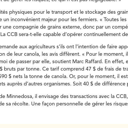
ités physiques pour le transport et le stockage des grai
n inconvénient majeur pour les fermiers. « Toutes les 
r une compagnie de grains externe, donc par un compét
La CCB sera-t-elle capable d’opérer continuel­lement de
emande aux agriculteurs s’ils ont l’intention de faire ap
on de leur canola, les avis diffèrent. « Pour le moment, i
i de passer par elle, soutient Marc Raffard. En effet, e
$ bruts par tonne. Ce tarif comprend 47 $ de frais de tr
590 $ nets la tonne de canola. Or, pour le moment, il est
ets auprès d’autres organismes. Soit 40 $ de différence 
de Minnedosa, il envisage des transactions avec la CCB
de sa récolte. Une façon personnelle de gérer les risque