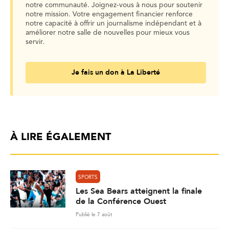
notre communauté. Joignez-vous à nous pour soutenir
notre mission. Votre engagement financier renforce
notre capacité à offrir un journalisme indépendant et à
améliorer notre salle de nouvelles pour mieux vous
servir.
Je fais un don à La Liberté
À LIRE ÉGALEMENT
SPORTS
Les Sea Bears atteignent la finale
de la Conférence Ouest
Publié le 7 août