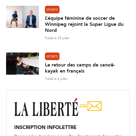
SPORTS
L’équipe féminine de soccer de
Winnipeg rejoint la Super Ligue du
Nord
Publié le 29 juillet
SPORTS
Le retour des camps de canoë-
kayak en français
Publié le 6 juillet
INSCRIPTION INFOLETTRE