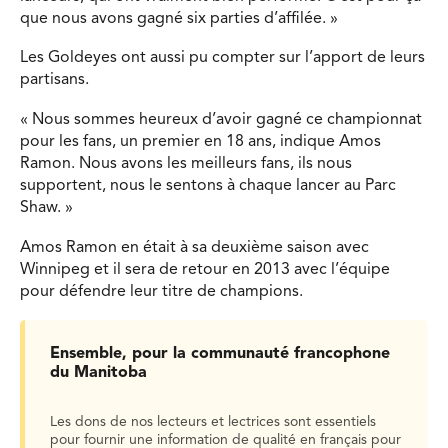
que nous avons gagné six parties d’affilée. »
Les Goldeyes ont aussi pu compter sur l’apport de leurs
partisans.
« Nous sommes heureux d’avoir gagné ce championnat
pour les fans, un premier en 18 ans, indique Amos
Ramon. Nous avons les meilleurs fans, ils nous
supportent, nous le sentons à chaque lancer au Parc
Shaw. »
Amos Ramon en était à sa deuxième saison avec
Winnipeg et il sera de retour en 2013 avec l’équipe
pour défendre leur titre de champions.
Ensemble, pour la communauté francophone
du Manitoba
Les dons de nos lecteurs et lectrices sont essentiels
pour fournir une information de qualité en français pour