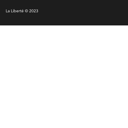
La Liberté © 2023