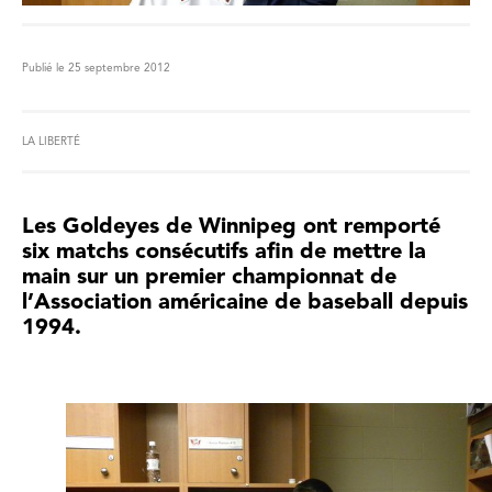
Publié le 25 septembre 2012
LA LIBERTÉ
Les Goldeyes de Winnipeg ont remporté
six matchs consécutifs afin de mettre la
main sur un premier championnat de
l’Association américaine de baseball depuis
1994.