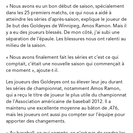
« Nous avons eu un bon début de saison, spécialement
dans les 25 premiers matchs, ce qui nous a aidé à
atteindre les séries d’après-saison, explique le joueur de
3e but des Goldeyes de Winnipeg, Amos Ramon. Mais il
y a eu des joueurs blessés. De mon côté, j’ai subi une
séparation de l’épaule. Les blessures nous ont ralenti au
milieu de la saison.
« Nous avons finalement fait les séries et c’est ce qui
comptait, c’était une nouvelle saison qui commençait à
ce moment », ajoute-t-il.
Les joueurs des Goldeyes ont su élever leur jeu durant
les séries de championnat, notamment Amos Ramon,
qui a reçu le titre de joueur le plus utile du championnat
de l’Association américaine de baseball 2012. Il a
maintenu une excellente moyenne au bâton de ,476,
mais les joueurs ont aussi pu compter sur l’équipe pour
apporter des changements.