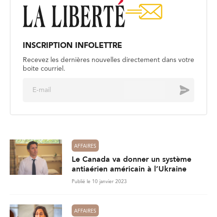
INSCRIPTION INFOLETTRE
Recevez les dernières nouvelles directement dans votre
boite courriel.
E
Envoyer
m
a
i
l
*
AFFAIRES
Le Canada va donner un système
antiaérien américain à l’Ukraine
Publié le 10 janvier 2023
AFFAIRES