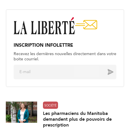
INSCRIPTION INFOLETTRE
Recevez les dernières nouvelles directement dans votre
boite courriel.
E
Envoyer
m
a
i
l
*
SOCIÉTÉ
Les pharmaciens du Manitoba
demandent plus de pouvoirs de
prescription