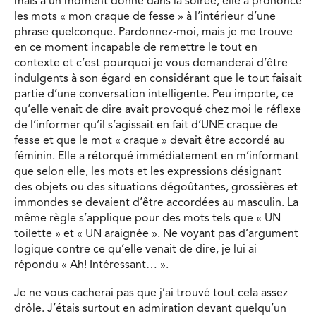
mais à un moment donné dans la soirée, elle a prononcé
les mots « mon craque de fesse » à l’intérieur d’une
phrase quelconque. Pardonnez-moi, mais je me trouve
en ce moment incapable de remettre le tout en
contexte et c’est pourquoi je vous demanderai d’être
indulgents à son égard en considérant que le tout faisait
partie d’une conversation intelligente. Peu importe, ce
qu’elle venait de dire avait provoqué chez moi le réflexe
de l’informer qu’il s’agissait en fait d’UNE craque de
fesse et que le mot « craque » devait être accordé au
féminin. Elle a rétorqué immédiatement en m’informant
que selon elle, les mots et les expressions désignant
des objets ou des situations dégoûtantes, grossières et
immondes se devaient d’être accordées au masculin. La
même règle s’applique pour des mots tels que « UN
toilette » et « UN araignée ». Ne voyant pas d’argument
logique contre ce qu’elle venait de dire, je lui ai
répondu « Ah! Intéressant… ».
Je ne vous cacherai pas que j’ai trouvé tout cela assez
drôle. J’étais surtout en admiration devant quelqu’un