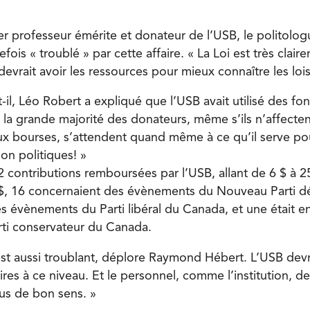
ier professeur émérite et donateur de l’USB, le politol
efois « troublé » par cette affaire. « La Loi est très clai
 devrait avoir les ressources pour mieux connaître les lois
t-il, Léo Robert a expliqué que l’USB avait utilisé des f
 la grande majorité des donateurs, même s’ils n’affecten
ux bourses, s’attendent quand même à ce qu’il serve po
non politiques! »
22 contributions remboursées par l’USB, allant de 6 $ à 2
 $, 16 concernaient des évènements du Nouveau Parti 
s évènements du Parti libéral du Canada, et une était en
ti conservateur du Canada.
est aussi troublant, déplore Raymond Hébert. L’USB devr
aires à ce niveau. Et le personnel, comme l’institu­tion, d
lus de bon sens. »