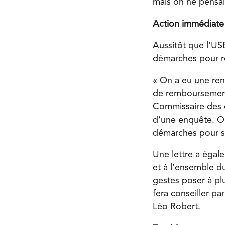
mais on ne pensait
Action immédiate
Aussitôt que l’USB
démarches pour ré
« On a eu une ren
de remboursement 
Commissaire des é
d’une enquête. On
démarches pour sa
Une lettre a égal
et à l’ensemble d
gestes poser à plu
fera conseiller p
Léo Robert.