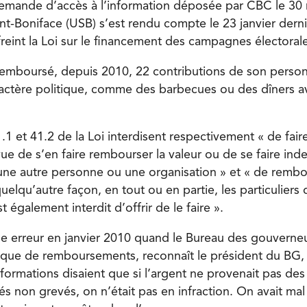
demande d’accès à l’information déposée par CBC le 30
int-Boniface (USB) s’est rendu compte le 23 janvier derni
eint la Loi sur le financement des campagnes électoral
 remboursé, depuis 2010, 22 contributions de son person
actère politique, comme des barbecues ou des dîners a
1.1 et 41.2 de la Loi interdisent respectivement « de fair
ue de s’en faire rembourser la valeur ou de se faire ind
 une autre personne ou une organisation » et « de remb
elqu’autre façon, en tout ou en partie, les particuliers q
st également interdit d’offrir de le faire ».
 erreur en janvier 2010 quand le Bureau des gouverne
ique de rembour­sements, reconnaît le président du BG,
formations disaient que si l’argent ne provenait pas d
s non grevés, on n’était pas en infraction. On avait mal 