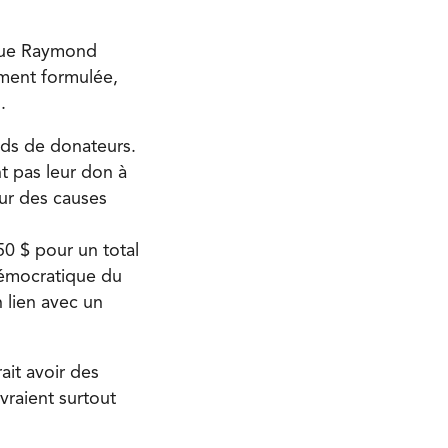
ogue Raymond
rement formulée,
.
onds de donateurs.
t pas leur don à
ur des causes
50 $ pour un total
démocratique du
 lien avec un
ait avoir des
evraient surtout