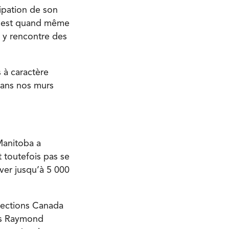
ipation de son
 c’est quand même
n y rencontre des
 à caractère
dans nos murs
Manitoba a
t toutefois pas se
ver jusqu’à 5 000
 Élections Canada
ois Raymond