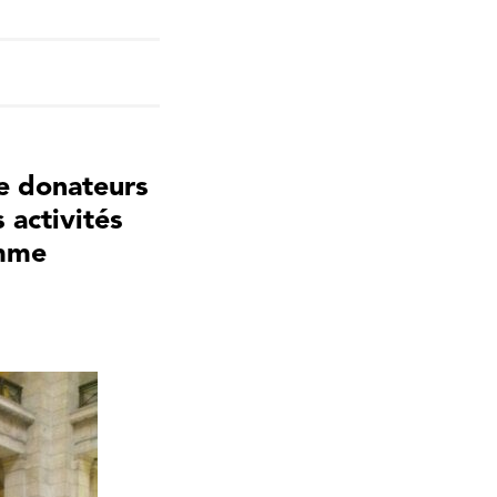
de donateurs
 activités
omme