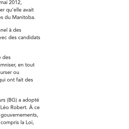
 mai 2012,
er qu’elle avait
es du Manitoba.
nel à des
vec des candidats
e des
emniser, en tout
ourser ou
ui ont fait des
urs (BG) a adopté
 Léo Robert. À ce
es gouvernements,
compris la Loi,