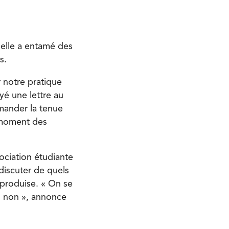
 elle a entamé des
s.
 notre pratique
yé une lettre au
emander la tenue
e moment des
ociation étudiante
discuter de quels
eproduise. « On se
ou non », annonce