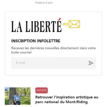
Publié le 4 août
INSCRIPTION INFOLETTRE
Recevez les dernières nouvelles directement dans votre
boite courriel.
E
Envoyer
m
a
i
l
*
SOCIÉTÉ
Retrouver l’inspiration artistique au
parc national du Mont-Riding