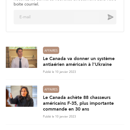
boite courriel.
E
Envoyer
m
a
i
l
*
AFFAIRES
Le Canada va donner un système
antiaérien américain à l’Ukraine
Publié le 10 janvier 2023
AFFAIRES
Le Canada achète 88 chasseurs
américains F-35, plus importante
commande en 30 ans
Publié le 10 janvier 2023