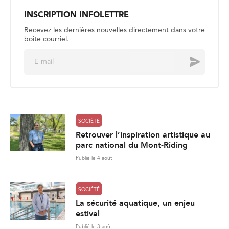
INSCRIPTION INFOLETTRE
Recevez les dernières nouvelles directement dans votre
boite courriel.
E
Envoyer
m
a
i
l
*
SOCIÉTÉ
Retrouver l’inspiration artistique au
parc national du Mont-Riding
Publié le 4 août
SOCIÉTÉ
La sécurité aquatique, un enjeu
estival
Publié le 3 août