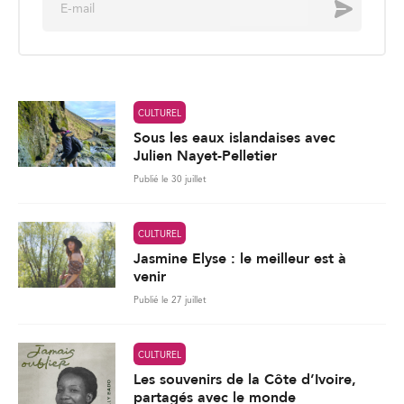
Envoyer
m
a
i
l
*
CULTUREL
Sous les eaux islandaises avec
Julien Nayet-Pelletier
Publié le 30 juillet
CULTUREL
Jasmine Elyse : le meilleur est à
venir
Publié le 27 juillet
CULTUREL
Les souvenirs de la Côte d’Ivoire,
partagés avec le monde