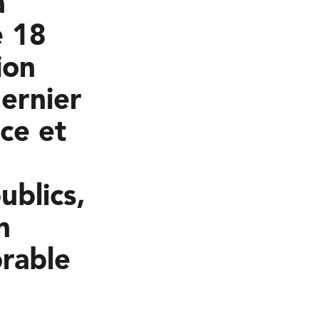
a
e 18
ion
dernier
ace et
ublics,
n
orable