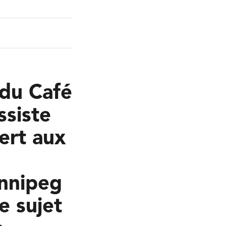
 du Café
ssiste
ert aux
innipeg
e sujet