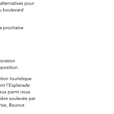
alternatives pour
du boulevard
sa prochaine
oration
position.
tion touristique
ent l’Esplanade
ceux parmi nous
sière soulevée par
rise, Bounce