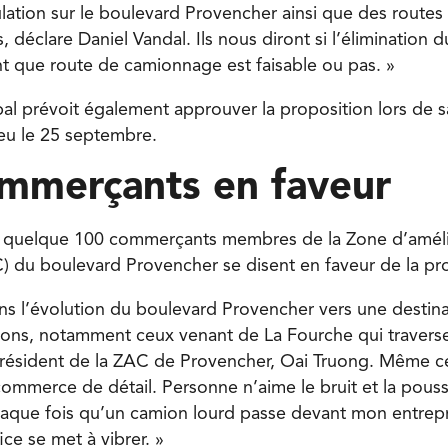
ulation sur le boulevard Provencher ainsi que des routes 
, déclare Daniel Vandal. Ils nous diront si l’élimination 
t que route de camionnage est faisable ou pas. »
pal prévoit également approuver la proposition lors de 
ieu le 25 septembre.
ommerçants en faveur
es quelque 100 commerçants membres de la Zone d’améli
 du boulevard Provencher se disent en faveur de la pro
s l’évolution du boulevard Provencher vers une destina
tons, notamment ceux venant de La Fourche qui travers
 président de la ZAC de Provencher, Oai Truong. Même 
commerce de détail. Personne n’aime le bruit et la pous
haque fois qu’un camion lourd passe devant mon entrep
ice se met à vibrer. »