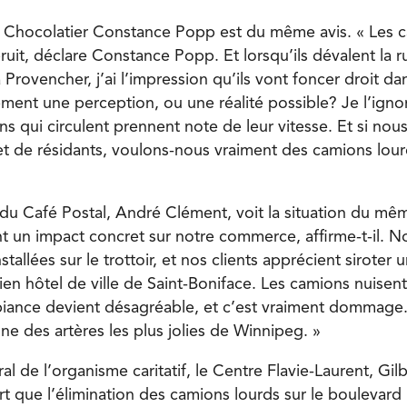
u Chocolatier Constance Popp est du même avis. « Les 
it, déclare Constance Popp. Et lorsqu’ils dévalent la r
Provencher, j’ai l’impression qu’ils vont foncer droit dan
ement une perception, ou une réalité possible? Je l’ign
ons qui circulent prennent note de leur vitesse. Et si nous
 et de résidants, voulons-nous vraiment des camions lour
 du Café Postal, André Clément, voit la situation du mêm
t un impact concret sur notre commerce, affirme-t-il. 
tallées sur le trottoir, et nos clients apprécient siroter 
en hôtel de ville de Saint-Boniface. Les camions nuisent
iance devient désagréable, et c’est vraiment dommage
ne des artères les plus jolies de Winnipeg. »
al de l’organisme caritatif, le Centre Flavie-Laurent, Gilb
rt que l’élimination des camions lourds sur le boulevard