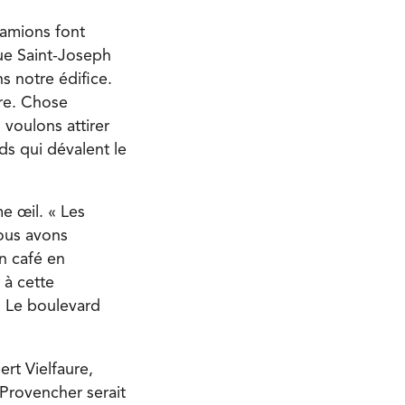
camions font
ue Saint-Joseph
s notre édifice.
ore. Chose
 voulons attirer
ds qui dévalent le
e œil. « Les
Nous avons
un café en
 à cette
. Le boulevard
ert Vielfaure,
 Provencher serait