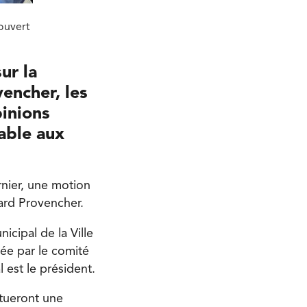
ouvert
ur la
encher, les
inions
rable aux
rnier, une motion
vard Provencher.
icipal de la Ville
née par le comité
 est le président.
ctueront une