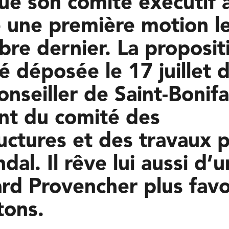
ue son comité éxecutif 
 une première motion l
re dernier. La proposit
té déposée le 17 juillet 
conseiller de Saint-Bonif
nt du comité des
ructures et des travaux p
al. Il rêve lui aussi d’u
rd Provencher plus fav
tons.