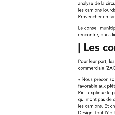
analyse de la circ
les camions lourds
Provencher en tan
Le conseil munici
rencontre, qui a l
| Les c
Pour leur part, l
commerciale (ZAC)
« Nous préconison
favorable aux pié
Riel, explique le
qui n’ont pas de 
les camions. Et c
Design, tout l’édif