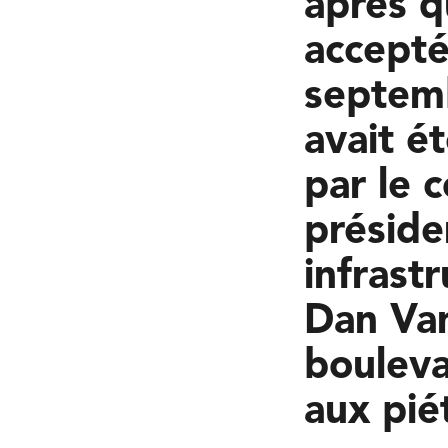
après q
accepté
septemb
avait é
par le 
préside
infrast
Dan Vand
bouleva
aux pié