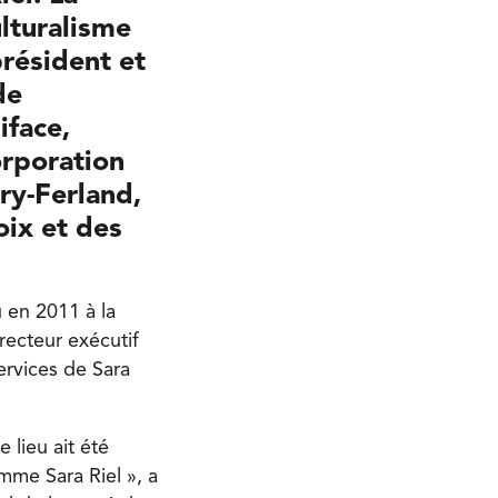
ulturalisme
président et
de
iface,
orporation
ry-Ferland,
oix et des
u en 2011 à la
irecteur exécutif
services de Sara
 lieu ait été
mme Sara Riel », a