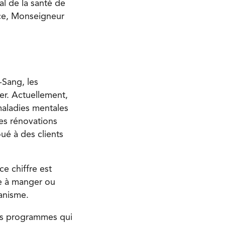
al de la santé de
ace, Monseigneur
-Sang, les
er. Actuellement,
maladies mentales
les rénovations
oué à des clients
ce chiffre est
re à manger ou
anisme.
ois programmes qui