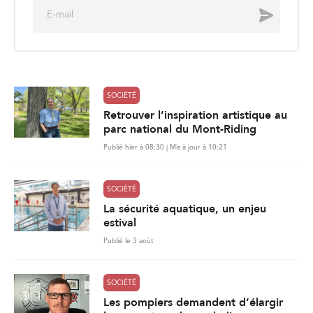
E
Envoyer
m
a
i
l
*
SOCIÉTÉ
Retrouver l’inspiration artistique au
parc national du Mont-Riding
Publié hier à 08:30 | Mis à jour à 10:21
SOCIÉTÉ
La sécurité aquatique, un enjeu
estival
Publié le 3 août
SOCIÉTÉ
Les pompiers demandent d’élargir