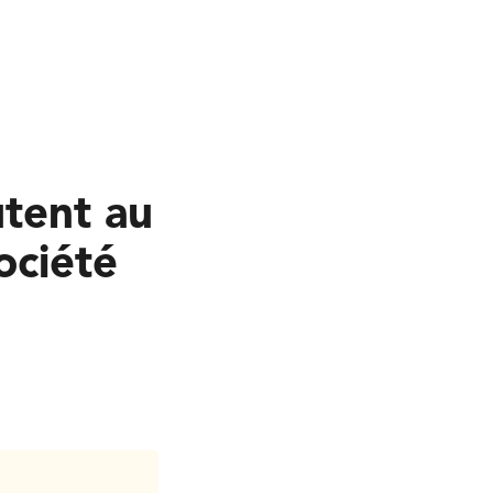
utent au
ociété