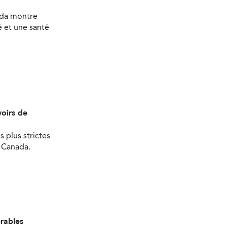
ada montre
 et une santé
oirs de
s plus strictes
u Canada.
érables