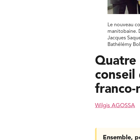
Le nouveau con
manitobaine. 
Jacques Saquet
Bathélémy Boli
Quatre 
conseil
franco-
Wilgis AGOSSA
Ensemble, p