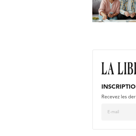
INSCRIPTI
Recevez les der
E
m
a
i
l
*