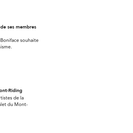
s de ses membres
-Boniface souhaite
nisme.
Mont-Riding
tistes de la
halet du Mont-