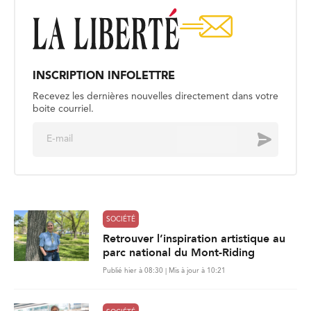
INSCRIPTION INFOLETTRE
Recevez les dernières nouvelles directement dans votre
boite courriel.
E
Envoyer
m
a
i
l
*
SOCIÉTÉ
Retrouver l’inspiration artistique au
parc national du Mont-Riding
Publié hier à 08:30 | Mis à jour à 10:21