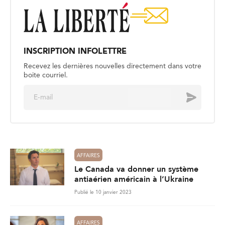
INSCRIPTION INFOLETTRE
Recevez les dernières nouvelles directement dans votre
boite courriel.
E
Envoyer
m
a
i
l
*
AFFAIRES
Le Canada va donner un système
antiaérien américain à l’Ukraine
Publié le 10 janvier 2023
AFFAIRES