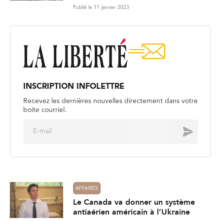
Publié le 11 janvier 2023
INSCRIPTION INFOLETTRE
Recevez les dernières nouvelles directement dans votre
boite courriel.
E
Envoyer
m
a
i
l
*
AFFAIRES
Le Canada va donner un système
antiaérien américain à l’Ukraine