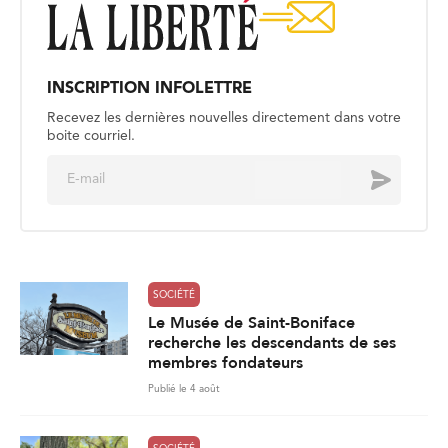
INSCRIPTION INFOLETTRE
Recevez les dernières nouvelles directement dans votre
boite courriel.
E
Envoyer
m
a
i
l
*
SOCIÉTÉ
Le Musée de Saint-Boniface
recherche les descendants de ses
membres fondateurs
Publié le 4 août