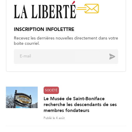
INSCRIPTION INFOLETTRE
Recevez les dernières nouvelles directement dans votre
boite courriel.
E
Envoyer
m
a
i
l
*
SOCIÉTÉ
Le Musée de Saint-Boniface
recherche les descendants de ses
membres fondateurs
Publié le 4 août