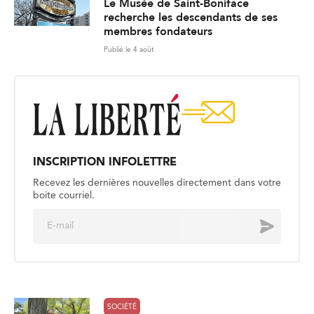
Le Musée de Saint-Boniface
recherche les descendants de ses
membres fondateurs
Publié le 4 août
INSCRIPTION INFOLETTRE
Recevez les dernières nouvelles directement dans votre
boite courriel.
E
Envoyer
m
a
i
l
*
SOCIÉTÉ