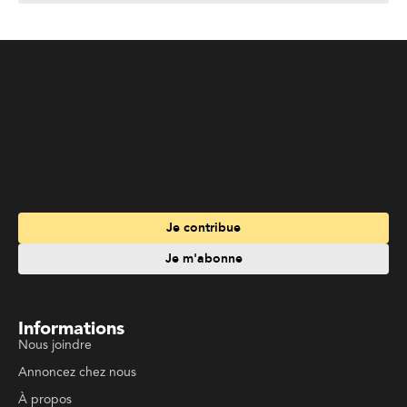
Je contribue
Je m'abonne
Informations
Nous joindre
Annoncez chez nous
À propos
Services
Travailler à La Liberté
Emplois en français