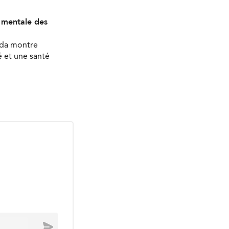
é mentale des
ada montre
 et une santé
Envoyer