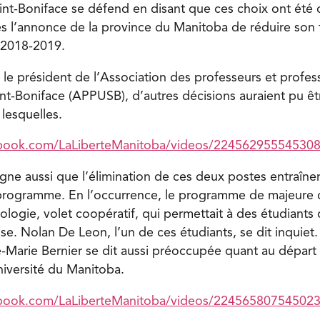
int-Boniface se défend en disant que ces choix ont été dif
ès l’annonce de la province du Manitoba de réduire son
 2018-2019.
 le président de l’Association des professeurs et profes
aint-Boniface (APPUSB), d’autres décisions auraient pu ê
 lesquelles.
ebook.com/LaLiberteManitoba/videos/224562955545308
igne aussi que l’élimination de ces deux postes entraîne
programme. En l’occurrence, le programme de majeure 
logie, volet coopératif, qui permettait à des étudiants 
se. Nolan De Leon, l’un de ces étudiants, se dit inquiet
-Marie Bernier se dit aussi préoccupée quant au départ 
niversité du Manitoba.
ebook.com/LaLiberteManitoba/videos/22456580754502