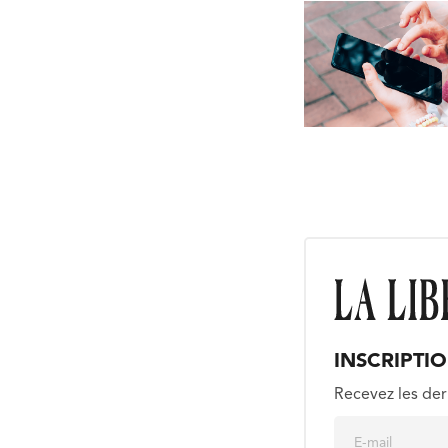
INSCRIPTI
Recevez les der
E