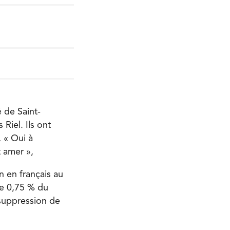
é de Saint-
Riel. Ils ont
 « Oui à
 amer »,
n en français au
de 0,75 % du
 suppression de