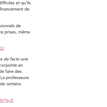
ficiles et qu’ils
 financement de
sionnels de
tre prises, même
2/
ra
de facto
une
conjointe en
de faire des
. La professeure
de certains
30/?t=2