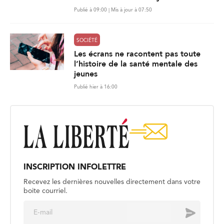
Publié à 09:00 | Mis à jour à 07:50
SOCIÉTÉ
Les écrans ne racontent pas toute
l’histoire de la santé mentale des
jeunes
Publié hier à 16:00
INSCRIPTION INFOLETTRE
Recevez les dernières nouvelles directement dans votre
boite courriel.
E
Envoyer
m
a