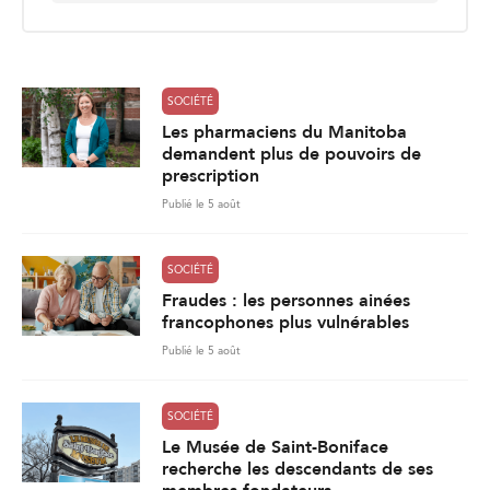
i
l
*
SOCIÉTÉ
Les pharmaciens du Manitoba
demandent plus de pouvoirs de
prescription
Publié le 5 août
SOCIÉTÉ
Fraudes : les personnes ainées
francophones plus vulnérables
Publié le 5 août
SOCIÉTÉ
Le Musée de Saint-Boniface
recherche les descendants de ses