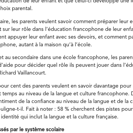
éducation de leur enfant et que celui-ci développe une i
oix parental.
aire, les parents veulent savoir comment préparer leur e
 sur leur rôle dans l’éducation francophone de leur enfan
 appuyer leur enfant avec ses devoirs, et comment par
phone, autant à la maison qu’à l’école.
 et au secondaire dans une école francophone, les paren
d’aide pour décider quel rôle ils peuvent jouer dans l’éd
Richard Vaillancourt.
pour cent des parents veulent en savoir davantage pour 
t temps au niveau de la langue et culture francophone. D
timent de la confiance au niveau de la langue et de la c
ligne-t-il. Fait à noter : 58 % cherchent des pistes pour
dentité qui inclut la langue et la culture française.
sés par le système scolaire