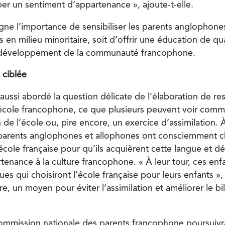
er un sentiment d’appartenance », ajoute-t-elle.
ligne l’importance de sensibiliser les parents anglophon
en milieu minoritaire, soit d’offrir une éducation de qua
 développement de la communauté francophone.
 ciblée
ussi abordé la question délicate de l’élaboration de re
école francophone, ce que plusieurs peuvent voir comm
n de l’école ou, pire encore, un exercice d’assimilation. À
parents anglophones et allophones ont consciemment cho
 école française pour qu’ils acquièrent cette langue et 
tenance à la culture francophone. « À leur tour, ces enf
ues qui choisiront l’école française pour leurs enfants »,
re, un moyen pour éviter l’assimilation et améliorer le b
ommission nationale des parents francophone poursuivr