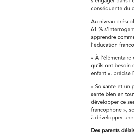
s’engager dans l’
conséquente du ch
Au niveau préscol
61 % s’interrogent
apprendre comment
l’éducation franco
« À l’élémentaire
qu’ils ont besoin 
enfant », précise 
« Soixante-et-un 
sente bien en tou
développer ce sen
francophone », sou
à développer une i
Des parents délais