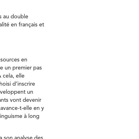
es au double
lité en français et
ssources en
e un premier pas
 cela, elle
isi d’inscrire
développent un
ants vont devenir
 avance-t-elle en y
ilinguisme à long
a son analyse des