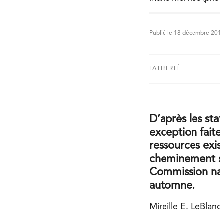
Publié le 18 décembre 20
LA LIBERTÉ
D’après les st
exception fai
ressources exi
cheminement sco
Commission nat
automne.
Mireille E. LeBlan