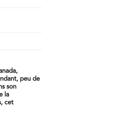
Canada,
endant, peu de
ns son
e la
, cet