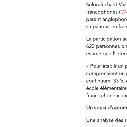
Selon Richard Vai
francophones (
C
parent anglophone
s’épanouir en fran
La participation 
623 personnes ont 
estime que l’intér
« Pour établir un 
comprenaient un p
continuum, 33 % a
école élémentaire
francophone », ind
Un souci d’accom
Une analyse des ré