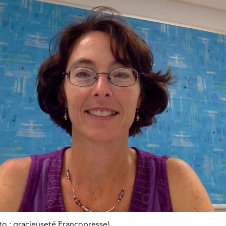
o : gracieuseté Francopresse).