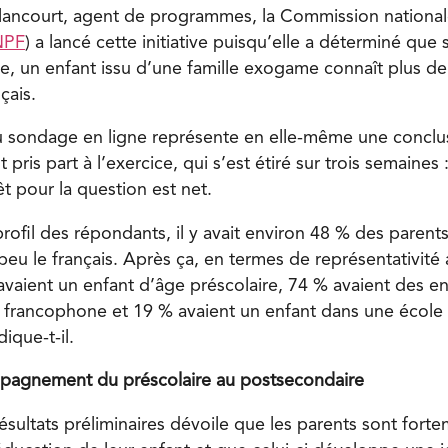
llancourt, agent de programmes, la Commission national
NPF
) a lancé cette initiative puisqu’elle a déterminé que 
, un enfant issu d’une famille exogame connaît plus de d
çais.
au sondage en ligne représente en elle-même une conclus
pris part à l’exercice, qui s’est étiré sur trois semaines 
êt pour la question est net.
profil des répondants, il y avait environ 48 % des parents 
eu le français. Après ça, en termes de représentativité
vaient un enfant d’âge préscolaire, 74 % avaient des e
 francophone et 19 % avaient un enfant dans une école
ique-t-il.
pagnement du préscolaire au postsecondaire
sultats préliminaires dévoile que les parents sont forte