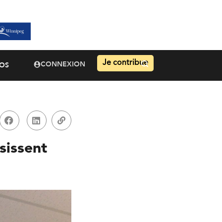
Je contribue
CONNEXION
OS
sissent