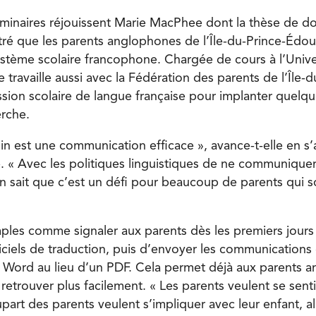
liminaires réjouissent Marie MacPhee dont la thèse de do
é que les parents anglophones de l’Île-du-Prince-Édou
système scolaire francophone. Chargée de cours à l’Unive
e travaille aussi avec la Fédération des parents de l’Île
ion scolaire de langue française pour implanter quelques
erche.
in est une communication efficace », avance-t-elle en s
 « Avec les politiques linguistiques de ne communiquer
on sait que c’est un défi pour beaucoup de parents qui 
mples comme signaler aux parents dès les premiers jours
ogiciels de traduction, puis d’envoyer les communications 
t Word au lieu d’un PDF. Cela permet déjà aux parents 
retrouver plus facilement. « Les parents veulent se sentir
upart des parents veulent s’impliquer avec leur enfant, alo