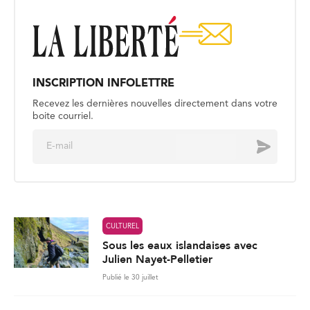
INSCRIPTION INFOLETTRE
Recevez les dernières nouvelles directement dans votre
boite courriel.
E
Envoyer
m
a
i
l
*
CULTUREL
Sous les eaux islandaises avec
Julien Nayet-Pelletier
Publié le 30 juillet