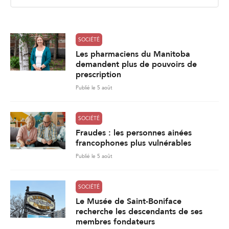
i
l
*
SOCIÉTÉ
Les pharmaciens du Manitoba
demandent plus de pouvoirs de
prescription
Publié le 5 août
SOCIÉTÉ
Fraudes : les personnes ainées
francophones plus vulnérables
Publié le 5 août
SOCIÉTÉ
Le Musée de Saint-Boniface
recherche les descendants de ses
membres fondateurs