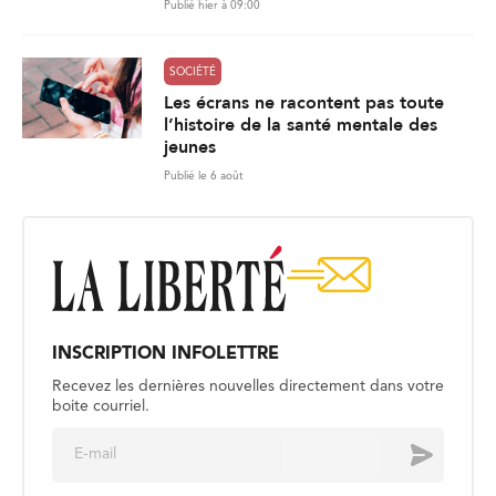
Publié hier à 09:00
SOCIÉTÉ
Les écrans ne racontent pas toute
l’histoire de la santé mentale des
jeunes
Publié le 6 août
INSCRIPTION INFOLETTRE
Recevez les dernières nouvelles directement dans votre
boite courriel.
E
Envoyer
m
a