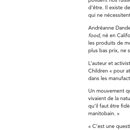
polluent nos ruisse
d’être. Il existe
qui ne nécessitent
Andréanne Danden
food
, né en Calif
les produits de mo
plus bas prix, ne 
L’auteur et activi
Children « pour a
dans les manufact
Un mouvement qui 
vivaient de la na
qu’il faut être fi
manitobain. »
« C’est une questi