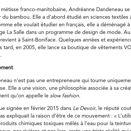
 métisse franco-manitobaine, Andréanne Dandeneau se s
r du bambou. Elle a d’abord étudié en sciences textiles à
mme elle voulait étudier en français, elle a déménagé 
lège La Salle dans un programme de design de mode. A
 revient à Saint-Boniface. Quelques années et expérienc
us tard, en 2005, elle lance sa boutique de vêtements V
.
rement
eau n’est pas une entrepreneure qui tourne uniquement
se. Elle a une vision, une philosophie associée à sa créati
ent qu’on appelle le
slow fashion
.
ue signée en février 2015 dans
Le Devoir
, le réputé cou
s expliquait la raison d’être de ce mouvement : « L’utili
oduits chimiques toxiques mêlés à l’eau pour la teinture