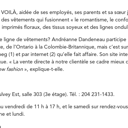
e VOILÀ, aidée de ses employés, ses parents et sa sœur
es vêtements qui fusionnent « le romantisme, le confor
 imprimés floraux, des tissus soyeux et des lignes ondul
te ligne de vêtements? Andréanne Dandeneau participe 
e, de l’Ontario à la Colombie-Britannique, mais c’est sur
 (1) et par internet (2) qu’elle fait affaire. Son site inte
ue. « La vente directe à notre clientèle se cadre mieux 
ow fashion
», explique-t-elle.
vey Est, salle 303 (3e étage). Tél. : 204 231-1433.
u vendredi de 11 h à 17 h, et le samedi sur rendez-vou
e et lundi.
a