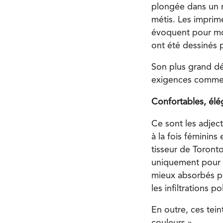
plongée dans un mo
métis. Les imprim
évoquent pour moi 
ont été dessinés 
Son plus grand déf
exigences commerc
Confortables, élég
Ce sont les adjec
à la fois féminins
tisseur de Toronto
uniquement pour no
mieux absorbés par
les infiltrations p
En outre, ces tei