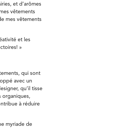
iries, et d’arômes
e mes vêtements
s de mes vêtements
ativité et les
toires! »
tements, qui sont
veloppé avec un
igner, qu’il tisse
s organiques,
ontribue à réduire
une myriade de