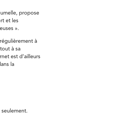
 jumelle, propose
t et les
euses ».
régulièrement à
tout à sa
rnet est d’ailleurs
dans la
s seulement.