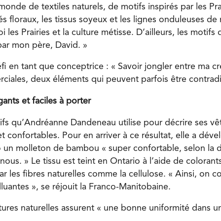
nde de textiles naturels, de motifs inspirés par les Pra
és floraux, les tissus soyeux et les lignes onduleuses d
les Prairies et la culture métisse. D’ailleurs, les motif
par mon père, David. »
i en tant que conceptrice : « Savoir jongler entre ma cré
iales, deux éléments qui peuvent parfois être contradic
ants et faciles à porter
tifs qu’Andréanne Dandeneau utilise pour décrire ses vê
 et confortables. Pour en arriver à ce résultat, elle a dé
 un molleton de bambou « super confortable, selon la des
us. » Le tissu est teint en Ontario à l’aide de colorant
 les fibres naturelles comme la cellulose. « Ainsi, on c
olluantes », se réjouit la Franco-Manitobaine.
ntures naturelles assurent « une bonne uniformité dans 