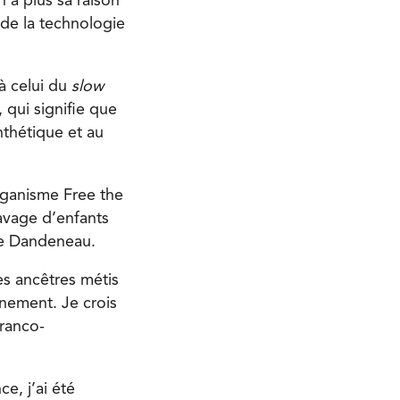
n’a plus sa raison
 de la technologie
à celui du
slow
, qui signifie que
nthétique et au
organisme Free the
lavage d’enfants
me Dandeneau.
s ancêtres métis
nnement. Je crois
franco-
e, j’ai été