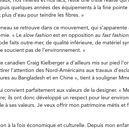
aux, nos rivières et nos lacs, reste une triste réalité qui 
 depuis quelques années des équipements à la fine pointe
 plus d’eau pour teindre les fibres. »
eau se retrouve dans ce mouvement, qui s’apparente 
ornie. « Le
slow fashion
est en opposition au
fast fashion
de faits outre-mer, de qualité inférieure, de matériel sy
se soucient pas de l’environnement. »
ste canadien Craig Kielberger a d’ailleurs mis sur pied l’
ttirer l’attention des Nord-Américains aux travaux d’esc
ures au Bangladesh et en Chine », tient à souligner M
convient parfaitement aux valeurs de la designer. « Me
ture; ils ont donc développé un respect pour leur enviro
dèle à ses valeurs. Je veux offrir mon patrimoine métis et 
on à la fois économique et culturelle. Depuis mon enfanc