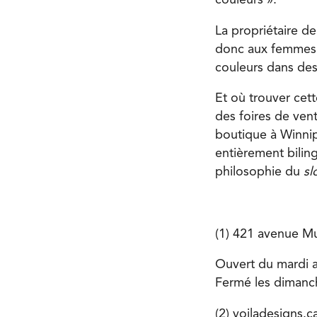
couleurs ».
La propriétaire d
donc aux femmes d
couleurs dans des
Et où trouver cet
des foires de vent
boutique à Winnipeg
entièrement biling
philosophie du
sl
(1) 421 avenue Mul
Ouvert du mardi a
Fermé les dimanch
(2) voiladesigns.c