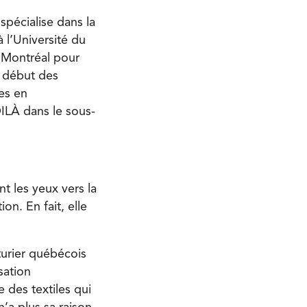
pécialise dans la
 l’Université du
à Montréal pour
u début des
es en
OILÀ dans le sous-
 les yeux vers la
on. En fait, elle
turier québécois
sation
 des textiles qui