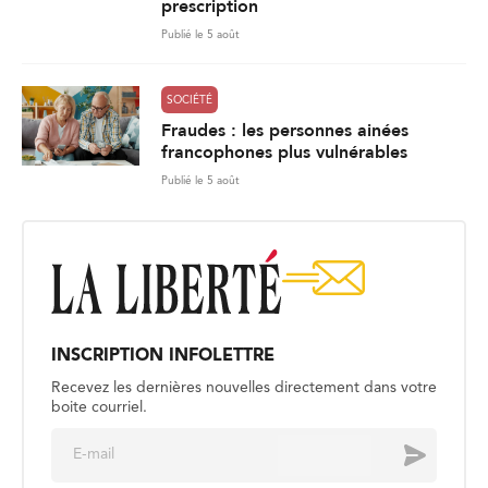
prescription
Publié le 5 août
SOCIÉTÉ
Fraudes : les personnes ainées
francophones plus vulnérables
Publié le 5 août
INSCRIPTION INFOLETTRE
Recevez les dernières nouvelles directement dans votre
boite courriel.
E
Envoyer
m
a