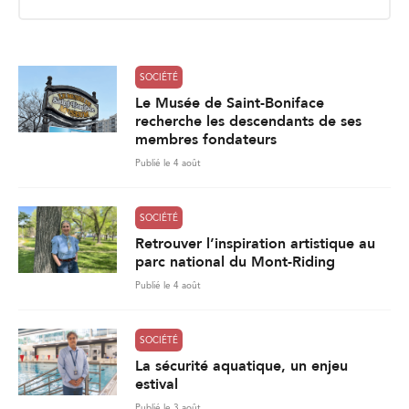
i
l
*
SOCIÉTÉ
Le Musée de Saint-Boniface
recherche les descendants de ses
membres fondateurs
Publié le 4 août
SOCIÉTÉ
Retrouver l’inspiration artistique au
parc national du Mont-Riding
Publié le 4 août
SOCIÉTÉ
La sécurité aquatique, un enjeu
estival
Publié le 3 août