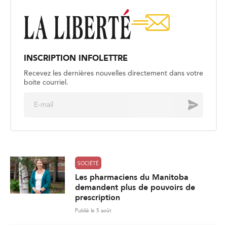
INSCRIPTION INFOLETTRE
Recevez les dernières nouvelles directement dans votre
boite courriel.
E
Envoyer
m
a
i
l
*
SOCIÉTÉ
Les pharmaciens du Manitoba
demandent plus de pouvoirs de
prescription
Publié le 5 août